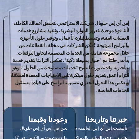
إس أي إس جلوبال شريكك الاستراتيجي لتحقيق أعمالك الكاملة،
لأننا قوة موحدة لتعزيز الموارد البشرية، وتنفيذ مشاريع خدمات
العمليات الفنية، وتبسيط إدارة الأعمال، وتوفير حلول الأجهزة
والبرامج الموثوقة. نُمكن الشركات في مختلف القطاعات من
خلال مجموعة شاملة من الخدمات المصممة لتجاوز التوقعات.
بدأت رحلتنا مع "حلول بسيطة ذكية"، تعكس التزامنا بتقديم خدمة
مباشرة، وقد تطورت لتصبح "خدمات مستوحاة من الحلول"، وهو
التزام أعمق بتقديم حلول مبتكرة تلبي الاحتياجات المعقدة لعملائنا،
ويعكس هذا التحول الجذري تصميمنا الراسخ على قيادة مستقبل
الخدمات العالمية.
خبرتنا وتاريخنا
وعودنا وقيمنا
تأسست إس أي إس العالمية في
نحن في إس أي إس جلوبال
عام ٢٠٠٧ في الرياض بالمملكة
ملتزمون بتقديم الأفضل في كل