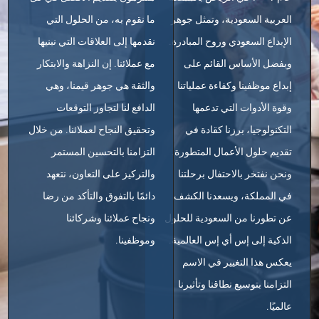
العربية السعودية، وتمثل جوهر
ما نقوم به، من الحلول التي
الإبداع السعودي وروح المبادرة.
نقدمها إلى العلاقات التي نبنيها
وبفضل الأساس القائم على
مع عملائنا. إن النزاهة والابتكار
إبداع موظفينا وكفاءة عملياتنا
والثقة هي جوهر قيمنا، وهي
وقوة الأدوات التي تدعمها
الدافع لنا لتجاوز التوقعات
التكنولوجيا، برزنا كقادة في
وتحقيق النجاح لعملائنا. من خلال
تقديم حلول الأعمال المتطورة.
التزامنا بالتحسين المستمر
ونحن نفتخر بالاحتفال برحلتنا
والتركيز على التعاون، نتعهد
في المملكة، ويسعدنا الكشف
دائمًا بالتفوق والتأكد من رضا
عن تطورنا من السعودية للحلول
ونجاح عملائنا وشركائنا
الذكية إلى إس أي إس العالمية.
وموظفينا.
يعكس هذا التغيير في الاسم
التزامنا بتوسيع نطاقنا وتأثيرنا
عالميًا.