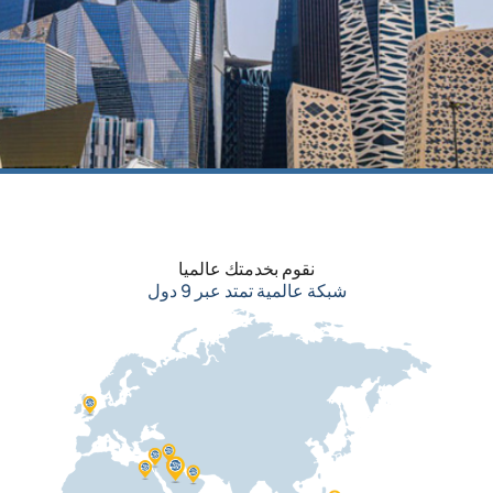
إس أي إس جلوبال
نقوم بخدمتك عالميا
تأسست في عام ٢٠٠٧ في الرياض بالمملكة
شبكة عالمية تمتد عبر 9 دول
العربية السعودية، لتجسد روح الابتكار وريادة
الأعمال العالمية، وبفضل فريق عمل مبدع
وعمليات فعال وأدوات تقنية متطورة أصبحنا
رائدين في تقديم حلول تجارية مبتكرة.