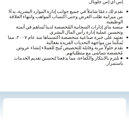
إس أي إس جلوبال.
نقدم لك دعمًا شاملاً في جميع جوانب إدارة الموارد البشرية، بدءًا
من ميزانية طلب العرض وحتى اكتساب المواهب وانتهاء العلاقة
الوظيفية.
منصة ماي إدارات السحابية المُخصصة لدينا تُساهم في أتمتة
وتحسين عملية إدارة رأس المال البشري.
نعتمد على خبرة صناعية متخصصة اكتسبناها منذ عام ٢٠٠٧، مما
يُمكّننا من مواجهة التحديات الفريدة بفعالية.
نقدم حلولاً مرنة وقابلة للتخصيص تُتيح للعملاء إنشاء عروض
مُخصصة تتماشى مع متطلباتهم.
● نلتزم بالابتكار والكفاءة، مما يدفعنا لتحسين تقديم الخدمات
باستمرار.